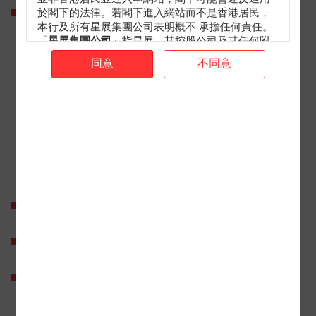
市場資訊
於閣下的法律。若閣下進入網站而不是香港居民，
本行及所有星展集團公司表明概不 承擔任何責任。
認股證/牛熊證統計
「
星展集團公司
」指星展、其控股公司及其任何附
牛熊證街貨分佈圖
屬公司或聯屬公司。
同意
不同意
資金流
本網站的內容不向美國人士提供（定義見1933年美
個股資訊
國證券法S規例）。本網站所述材料及產品不會，亦
不擬向美國人士提供或以美國人士為目標，且不允
美國預託證券(ADR)
許其進入本網站。
「星」級月曆
並無建議或受信關係
最新焦點
本網站包含的材料及資料僅供參考及討論之用，並
產品精選
不構成亦不屬於收購、處置、認購或包銷任何結構
性產品（定義見下文）的要約、邀請、招攬、誘
星展輪證頻道
導、意見或建議（或其任何部分）。有關材料不構
成購買或出售結構性產品或達成任何交易的任何意
見或任何形式的建議。本網站的內容概不構成任何
聯絡我們
合約或承諾的依據。本網站或本網站的任何材料不
應詮釋為任何種類或形式的廣告、誘導或聲明。本
網站的材料並無考慮任何特定用戶的特定需求。
教學
流通量供應的業界準則
本網站包含的材料及資料概不構成任何建議。星展
在提供該等資料時，不擬就證券提供意見（定義見