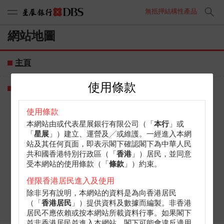
無抵押結構性產品
網站地圖
主頁
使用條款
牛熊證/認股證
產品搜尋
使用條款
新發行產品
本網站由或代表星展銀行有限公司（「
本行
」或
「
星展
」）建立、運營及╱或維護。一經進入本網
即將到期產品
站及其任何頁面，即表示閣下確認閣下為中華人民
共和國香港特別行政區（「
香港
」）居民，並同意
認股證結算價
受本網站的使用條款（「
條款
」）約束。
牛熊證強制收回資訊(剩餘價值、收回時間)
僅限香港居民進入及使用
牛熊證到期結算價值
除非另有說明，本網站的資料是為向香港居民
（「
香港居民
」）提供資料及數據而編製。非香港
上巿文件
居民不應依賴或按本網站所載資料行事。如果閣下
並非香港居民並進入本網站，閣下可能會違反適用