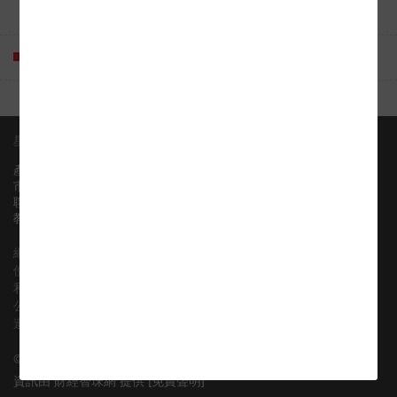
常問問題
《證券及期貨條例》（香港法例第571章））。因
此，閣下不應依賴該等材料及資料作此用途。本網
站的內容未經任何香港監管機構審查。建議進入本
網站地圖
網站的人士在必要時應尋求適當的專業意見。本網
站並無考慮任何接收方的任何特定投資目標、財務
狀況或特定需求。
星展集團公司並不就因認購或購買本網站提及的結
星展香港認股證
聯絡資訊
構性產品及╱或其他投資或產品而產生的任何財務
(852) 3668 6088
產品
或其他後果承擔任何受信責任或義務。
hkwarrants@dbs.com
市場資訊
不構成發售
聯絡我們
教學
市場資料並非及不應詮釋為購買或認購任何結構性
產品及╱或其他投資或產品的發售要約或要約招
網站地圖
攬。除非適用法律另行允許，否則閣下如欲在本網
使用條款
站提及的任何投資中使用星展集團公司的服務進行
私隱政策
交易，閣下必須聯繫閣下所在司法管轄區的星展集
公平交易承諾
團公司成員。
遵守稅務要求
結構性產品的風險因素
©
2026
星展銀行有限公司 版權所有。
衍生權證及╱或可贖回牛熊證（「牛熊證」）是涉
及衍生工具的無抵押結構性產品（「結構性產
資訊由 財經智珠網 提供 [
免責聲明
]