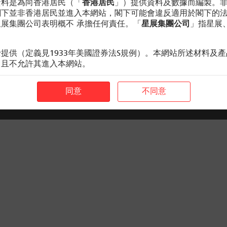
資料是為向香港居民（「
香港居民
」）提供資料及數據而編製。
閣下並非香港居民並進入本網站，閣下可能會違反適用於閣下的
展集團公司表明概不 承擔任何責任。「
星展集團公司
」指星展
提供（定義見1933年美國證券法S規例）。本網站所述材料及
，且不允許其進入本網站。
守稅務要求
同意
不同意
僅供參考及討論之用，並不構成亦不屬於收購、處置、認購或包
攬、誘導、意見或建議（或其任何部分）。有關材料不構成購買
形式的建議。本網站的內容概不構成任何合約或承諾的依據。本
的廣告、誘導或聲明。本網站的材料並無考慮任何特定用戶的特
概不構成任何建議。星展在提供該等資料時，不擬就證券提供意
））。因此，閣下不應依賴該等材料及資料作此用途。本網站的
士在必要時應尋求適當的專業意見。本網站並無考慮任何接收方
購或購買本網站提及的結構性產品及╱或其他投資或產品而產生