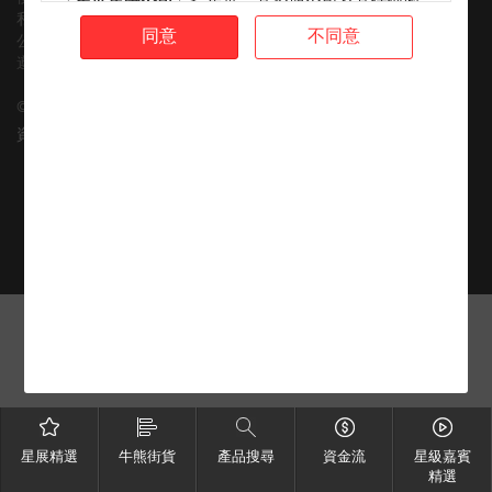
「
星展集團公司
」指星展、其控股公司及其任何附
私隱政策
屬公司或聯屬公司。
同意
不同意
公平交易承諾
本網站的內容不向美國人士提供（定義見1933年美
遵守稅務要求
國證券法S規例）。本網站所述材料及產品不會，亦
不擬向美國人士提供或以美國人士為目標，且不允
©
2026
星展銀行有限公司 版權所有。
許其進入本網站。
資訊由 財經智珠網 提供 [
免責聲明
]
並無建議或受信關係
本網站包含的材料及資料僅供參考及討論之用，並
不構成亦不屬於收購、處置、認購或包銷任何結構
性產品（定義見下文）的要約、邀請、招攬、誘
導、意見或建議（或其任何部分）。有關材料不構
成購買或出售結構性產品或達成任何交易的任何意
見或任何形式的建議。本網站的內容概不構成任何
合約或承諾的依據。本網站或本網站的任何材料不
應詮釋為任何種類或形式的廣告、誘導或聲明。本
網站的材料並無考慮任何特定用戶的特定需求。
本網站包含的材料及資料概不構成任何建議。星展
在提供該等資料時，不擬就證券提供意見（定義見
《證券及期貨條例》（香港法例第571章））。因
星展精選
牛熊街貨
產品搜尋
資金流
星級嘉賓
此，閣下不應依賴該等材料及資料作此用途。本網
精選