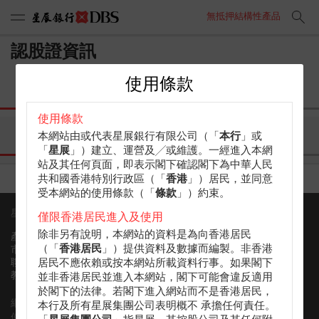
無抵押結構性產品
認股證資訊
使用條款
街貨量
計算機
引伸波幅
使用條款
相關資產圖表
歷史波幅
沽空
本網站由或代表星展銀行有限公司（「
本行
」或
「
星展
」）建立、運營及╱或維護。一經進入本網
站及其任何頁面，即表示閣下確認閣下為中華人民
共和國香港特別行政區（「
香港
」）居民，並同意
受本網站的使用條款（「
條款
」）約束。
星展香港認股證
聯絡資訊
僅限香港居民進入及使用
除非另有說明，本網站的資料是為向香港居民
(852) 3668 6088
產品
hkwarrants@dbs.com
（「
香港居民
」）提供資料及數據而編製。非香港
市場資訊
聯絡我們
居民不應依賴或按本網站所載資料行事。如果閣下
教學
並非香港居民並進入本網站，閣下可能會違反適用
於閣下的法律。若閣下進入網站而不是香港居民，
網站地圖
本行及所有星展集團公司表明概不 承擔任何責任。
使用條款